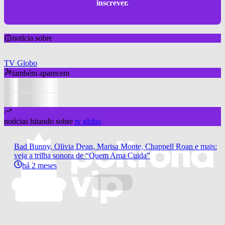
inscrever.
notícia sobre
TV Globo
também aparecem
notícias hitando sobre
tv globo
Bad Bunny, Olivia Dean, Marisa Monte, Chappell Roan e mais:
veja a trilha sonora de “Quem Ama Cuida”
há 2 meses