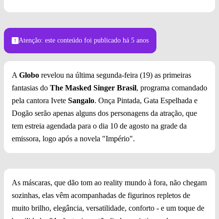
Ivete Sangalo nos bastidores do Prêmio Multishow (Imagem:
Atenção: este conteúdo foi publicado
Marlon Brambilla)
há 5 anos
A
Globo
revelou na última segunda-feira (19) as primeiras
fantasias do
The Masked Singer Brasil
, programa comandado
pela cantora Ivete
Sangalo
. Onça Pintada, Gata Espelhada e
Dogão serão apenas alguns dos personagens da atração, que
tem estreia agendada para o dia 10 de agosto na grade da
emissora, logo após a novela "Império".
As máscaras, que dão tom ao reality mundo à fora, não chegam
sozinhas, elas vêm acompanhadas de figurinos repletos de
muito brilho, elegância, versatilidade, conforto - e um toque de