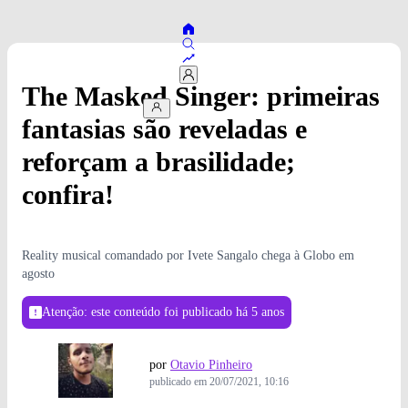
The Masked Singer: primeiras
fantasias são reveladas e
reforçam a brasilidade;
confira!
Reality musical comandado por Ivete Sangalo chega à Globo em
agosto
Atenção: este conteúdo foi publicado
há 5 anos
por
Otavio Pinheiro
publicado em
20/07/2021, 10:16