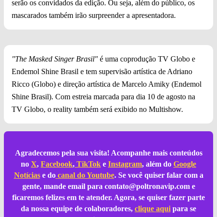
serão os convidados da edição. Ou seja, além do público, os
mascarados também irão surpreender a apresentadora.
"The Masked Singer Brasil"
é uma coprodução TV Globo e
Endemol Shine Brasil e tem supervisão artística de Adriano
Ricco (Globo) e direção artística de Marcelo Amiky (Endemol
Shine Brasil). Com estreia marcada para dia 10 de agosto na
TV Globo, o reality também será exibido no Multishow.
Agradecemos pela sua visita! Acompanhe mais conteúdos
no
X
,
Facebook
,
TikTok
e
Instagram
, além do
Google
Notícias
e do
canal do Youtube
. Se você quiser falar com a
gente, mande email para
contato@poltronavip.com
e
ficaremos felizes em te atender. Agora, se quiser fazer parte
da nossa equipe de colaboradores,
clique aqui
para se