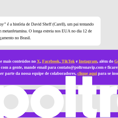
Boy”
é a história de David Sheff (Carell), um pai tentando
em metanfetamina. O longa estreia nos EUA no dia 12 de
çamento no Brasil.
e mais conteúdos no
X
,
Facebook
,
TikTok
e
Instagram
, além do
Go
ar com a gente, mande email para
contato@poltronavip.com
e ficare
azer parte da nossa equipe de colaboradores,
clique aqui
para se ins