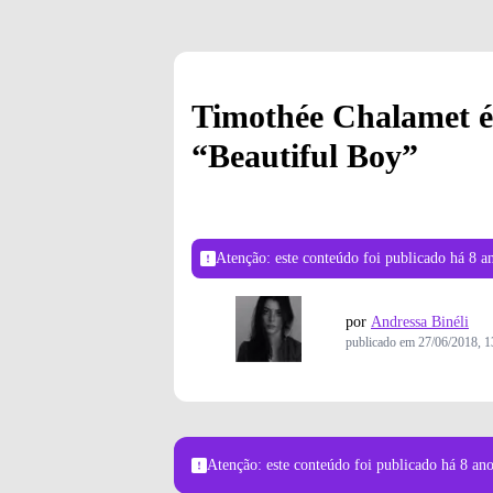
Timothée Chalamet é 
“Beautiful Boy”
Atenção: este conteúdo foi publicado
há 8 a
por
Andressa Binéli
publicado em
27/06/2018, 1
Atenção: este conteúdo foi publicado
há 8 an