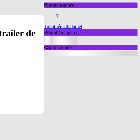
notícia sobre
T
Timothée Chalamet
railer de
também aparece
publicidade