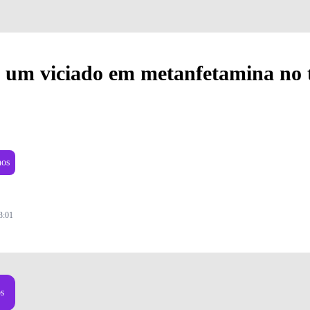
um viciado em metanfetamina no t
nos
3:01
os