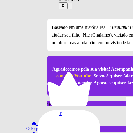
Baseado em uma história real,
“Beautiful 
ajudar seu filho, Nic (Chalamet), viciado 
outubro, mas ainda não tem previsão de lan
Agradecemos pela sua visita! Acompanh
canal do Youtube
. Se você quiser fal
atender. Agora, se quiser f
notícia sobre
T
Início
Timothée Chalamet
Explorar
também aparece