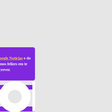
ogle Notícias
e do
mos felizes em te
crever.