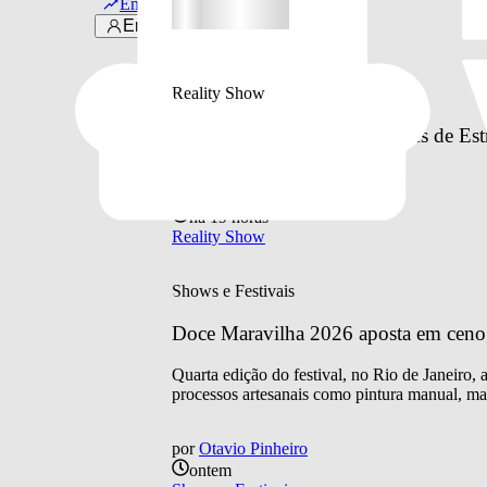
Em alta
Entrar
Últimas notícias
Reality Show
Conheça todos os participantes de Est
por
Otavio Pinheiro
há 19 horas
Reality Show
Shows e Festivais
Doce Maravilha 2026 aposta em cenogra
Quarta edição do festival, no Rio de Janeiro,
processos artesanais como pintura manual, mar
por
Otavio Pinheiro
ontem