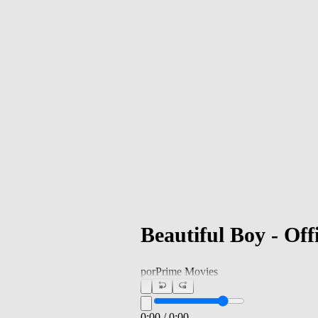
Beautiful Boy - Off
por
Prime Movies
0:00
/
0:00