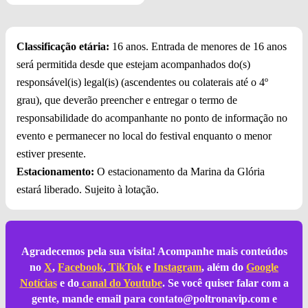
Classificação etária:
16 anos. Entrada de menores de 16 anos
será permitida desde que estejam acompanhados do(s)
responsável(is) legal(is) (ascendentes ou colaterais até o 4º
grau), que deverão preencher e entregar o termo de
responsabilidade do acompanhante no ponto de informação no
evento e permanecer no local do festival enquanto o menor
estiver presente.
Estacionamento:
O estacionamento da Marina da Glória
estará liberado. Sujeito à lotação.
Agradecemos pela sua visita! Acompanhe mais conteúdos
no
X
,
Facebook
,
TikTok
e
Instagram
, além do
Google
Notícias
e do
canal do Youtube
. Se você quiser falar com a
gente, mande email para
contato@poltronavip.com
e