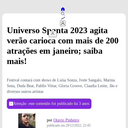
Universo Spanta 2023 agita
verão carioca com mais de 200
atrações em janeiro; saiba
mais!
Festival contará com shows de Luísa Sonza, Ivete Sangalo, Marina
Sena, Duda Beat, Pabllo Vittar, Gloria Groove, Claudia Leitte, Jão e
diversos outros artistas
Atenção: este conteúdo foi publicado
há 3 anos
por
Otavio Pinheiro
publicado em
29/12/2022, 22:45