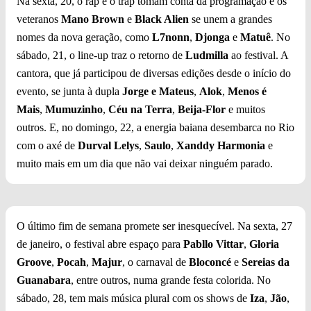
Na sexta, 20, o rap e o trap tomam conta da programação e os
veteranos
Mano Brown
e
Black Alien
se unem a grandes
nomes da nova geração, como
L7nonn
,
Djonga
e
Matuê
. No
sábado, 21, o line-up traz o retorno de
Ludmilla
ao festival. A
cantora, que já participou de diversas edições desde o início do
evento, se junta à dupla
Jorge e Mateus
,
Alok
,
Menos é
Mais
,
Mumuzinho
,
Céu na Terra
,
Beija-Flor
e muitos
outros. E, no domingo, 22, a energia baiana desembarca no Rio
com o axé de
Durval Lelys
,
Saulo
,
Xanddy Harmonia
e
muito mais em um dia que não vai deixar ninguém parado.
O último fim de semana promete ser inesquecível. Na sexta, 27
de janeiro, o festival abre espaço para
Pabllo Vittar
,
Gloria
Groove
,
Pocah
,
Majur
, o carnaval de
Bloconcé
e
Sereias da
Guanabara
, entre outros, numa grande festa colorida. No
sábado, 28, tem mais música plural com os shows de
Iza
,
Jão
,