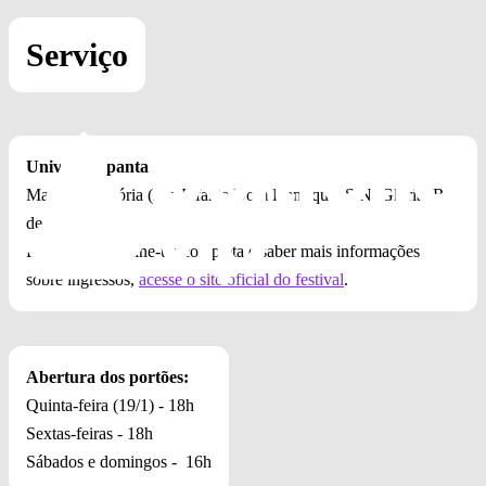
Serviço
Universo Spanta
Marina da Glória (Av. Infante Dom Henrique, S/N, Glória, Rio
de Janeiro)
Para conferir a line-up completa e saber mais informações
sobre ingressos,
acesse o site oficial do festival
.
Abertura dos portões:
Quinta-feira (19/1) - 18h
Sextas-feiras - 18h
Sábados e domingos - 16h