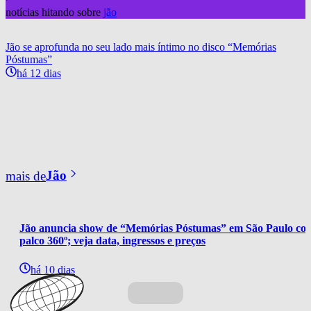
notícias hitando sobre
jão
Jão se aprofunda no seu lado mais íntimo no disco “Memórias
Póstumas”
há 12 dias
mais de
Jão
Jão anuncia show de “Memórias Póstumas” em São Paulo co
palco 360º; veja data, ingressos e preços
há 10 dias