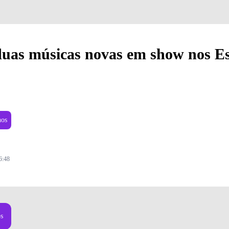
duas músicas novas em show nos E
nos
6:48
os