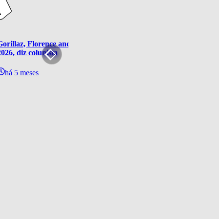
Gorillaz, Florence and The Machine, Jade e Zara Larsson estarão
2026, diz colunista
há 5 meses