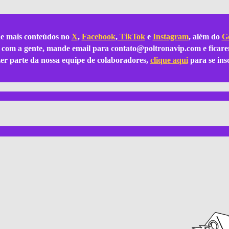
e mais conteúdos no
X
,
Facebook
,
TikTok
e
Instagram
, além do
Go
ar com a gente, mande email para
contato@poltronavip.com
e ficare
azer parte da nossa equipe de colaboradores,
clique aqui
para se ins