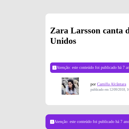
Zara Larsson canta 
Unidos
Atenção: este conteúdo foi publicado
há 7 a
por
Camilla Alcântara
publicado em
12/09/2018, 1
Atenção: este conteúdo foi publicado
há 7 an