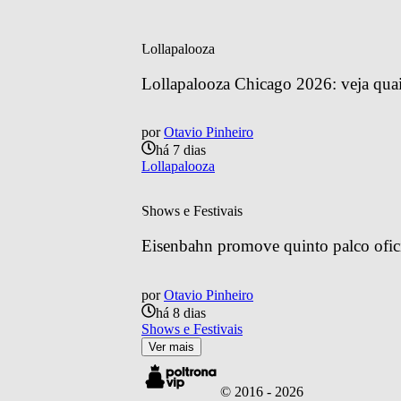
Lollapalooza
Lollapalooza Chicago 2026: veja quais
por
Otavio Pinheiro
há 7 dias
Lollapalooza
Shows e Festivais
Eisenbahn promove quinto palco ofic
por
Otavio Pinheiro
há 8 dias
Shows e Festivais
Ver mais
© 2016 -
2026