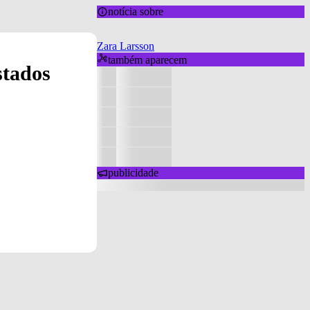
notícia sobre
Zara Larsson
também aparecem
stados
publicidade