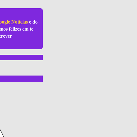
ogle Notícias
e do
mos felizes em te
crever.