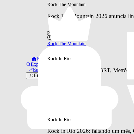
Rock The Mountain
Rock The Mountain 2026 anuncia line
por
Otavio Pinheiro
ontem
Rock The Mountain
Rock In Rio
Início
Explorar
Em alta
Como vai funcionar o BRT, Metrô e o 
Entrar
à Cidade do Rock
por
Otavio Pinheiro
ontem
Rock In Rio
Rock In Rio
Rock in Rio 2026: faltando um mês, C