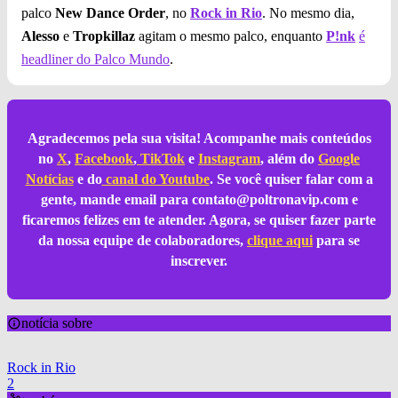
palco
New Dance Order
, no
Rock in Rio
. No mesmo dia,
Alesso
e
Tropkillaz
agitam o mesmo palco, enquanto
P!nk
é
headliner do Palco Mundo
.
Agradecemos pela sua visita! Acompanhe mais conteúdos
no
X
,
Facebook
,
TikTok
e
Instagram
, além do
Google
Notícias
e do
canal do Youtube
. Se você quiser falar com a
gente, mande email para
contato@poltronavip.com
e
ficaremos felizes em te atender. Agora, se quiser fazer parte
da nossa equipe de colaboradores,
clique aqui
para se
inscrever.
notícia sobre
Rock in Rio
2