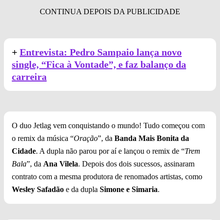
+
Entrevista: Pedro Sampaio lança novo
single, “Fica à Vontade”, e faz balanço da
carreira
O duo Jetlag vem conquistando o mundo! Tudo começou com
o remix da música “
Oração
”, da
Banda Mais Bonita da
Cidade
. A dupla não parou por aí e lançou o remix de “
Trem
Bala
”, da
Ana Vilela
. Depois dos dois sucessos, assinaram
contrato com a mesma produtora de renomados artistas, como
Wesley Safadão
e da dupla
Simone e Simaria
.