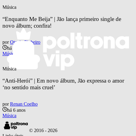
Música
“Enquanto Me Beija” | Jão lança primeiro single de 
novo álbum; confira!
por
Otavio Pinheiro
há 6 anos
Música
Música
“Anti-Herói” | Em novo álbum, Jão expressa o amor 
‘no sentido mais cruel’
por
Renan Coelho
há 6 anos
Música
© 2016 -
2026
Links úteis