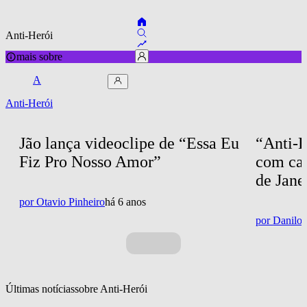
Anti-Herói
mais sobre
A
Anti-Herói
Jão lança videoclipe de “Essa Eu 
“Anti-H
Fiz Pro Nosso Amor”
com cas
de Jane
por
Otavio Pinheiro
há 6 anos
por
Danilo
Últimas notícias
sobre 
Anti-Herói