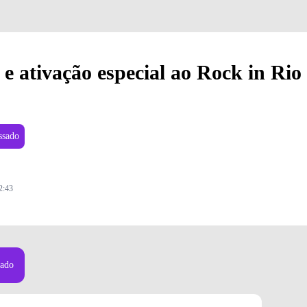
e ativação especial ao Rock in Rio
ssado
2:43
sado