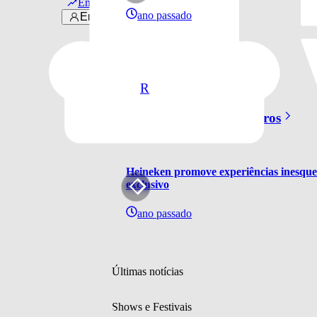
Em alta
ano passado
Entrar
R
mais de
Rock In Rio Parceiros
Heineken promove experiências inesquec
exclusivo
ano passado
Últimas notícias
Shows e Festivais