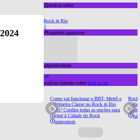
notícia sobre
Rock in Rio
1
 2024
também aparecem
publicidade
notícias hitando sobre
rock in rio
Como vai funcionar o BRT, Metrô e
Rock 
o Primeira Classe no Rock in Rio
Cidad
2026? Confira todas as opções para
artist
chegar à Cidade do Rock
há 
anteontem