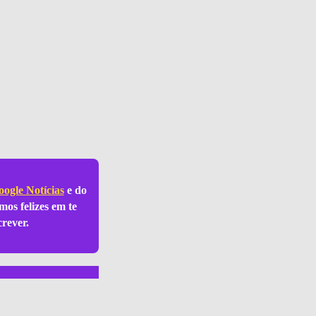
ogle Notícias
e do
mos felizes em te
crever.