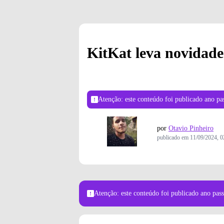
KitKat leva novidade 
Atenção: este conteúdo foi publicado
ano pa
por
Otavio Pinheiro
publicado em
11/09/2024, 0
Atenção: este conteúdo foi publicado
ano pas