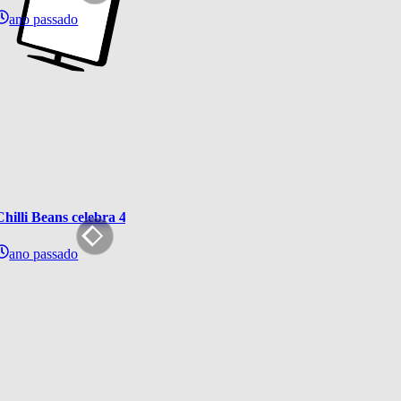
ano passado
Chilli Beans celebra 40 anos de Rock in Rio com coleção inédita 
ano passado