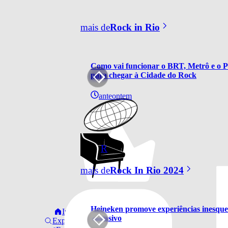
mais de
Rock in Rio
Como vai funcionar o BRT, Metrô e o Pr
para chegar à Cidade do Rock
anteontem
R
mais de
Rock In Rio 2024
Heineken promove experiências inesquec
Início
exclusivo
Explorar