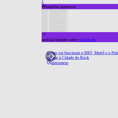
1
também aparecem
notícias hitando sobre
rock in rio
Como vai funcionar o BRT, Metrô e o Prim
chegar à Cidade do Rock
anteontem