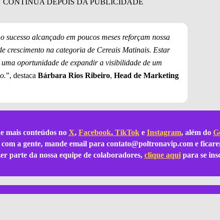
 o sucesso alcançado em poucos meses reforçam nossa
e crescimento na categoria de Cereais Matinais. Estar
s uma oportunidade de expandir a visibilidade de um
o.
”, destaca
Bárbara Rios Ribeiro
,
Head de Marketing
e mais conteúdos no
X
,
Facebook
,
TikTok
e
Instagram
, além do
Go
ar com a gente, mande email para
contato@poltronavip.com
e ficare
azer parte da nossa equipe de colaboradores,
clique aqui
para se ins