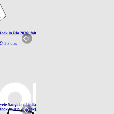
Rock in Rio 2026: faltando um mês, Cidade do Rock ganha forma e 
há 3 dias
Ivete Sangalo e Liniker falam de uma paixão inesquecível no singl
Rock In Rio 2024; veja