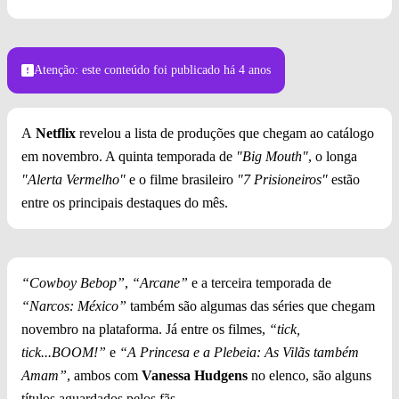
Atenção: este conteúdo foi publicado
há 4 anos
A
Netflix
revelou a lista de produções que chegam ao catálogo
em novembro. A quinta temporada de
"Big Mouth"
, o longa
"Alerta Vermelho"
e o filme brasileiro
"7 Prisioneiros"
estão
entre os principais destaques do mês.
“Cowboy Bebop”
,
“Arcane”
e a terceira temporada de
“Narcos: México”
também são algumas das séries que chegam
novembro na plataforma. Já entre os filmes,
“tick,
tick...BOOM!”
e
“A Princesa e a Plebeia: As Vilãs também
Amam”
, ambos com
Vanessa Hudgens
no elenco, são alguns
títulos aguardados pelos fãs.