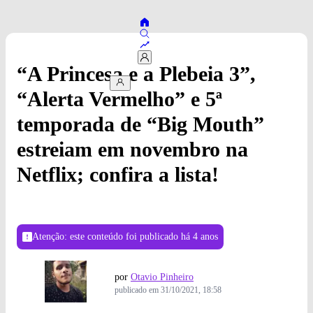
“A Princesa e a Plebeia 3”,
“Alerta Vermelho” e 5ª
temporada de “Big Mouth”
estreiam em novembro na
Netflix; confira a lista!
Atenção: este conteúdo foi publicado
há 4 anos
por
Otavio Pinheiro
publicado em
31/10/2021, 18:58