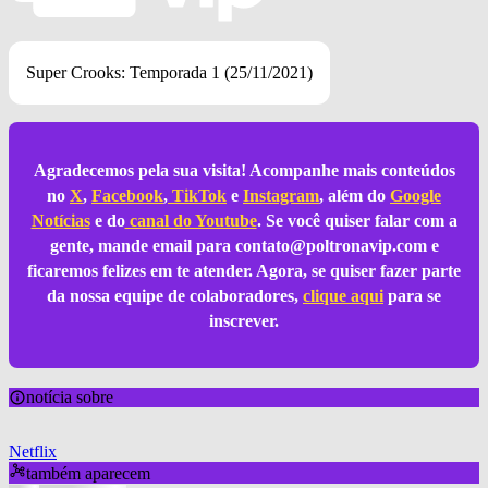
Super Crooks: Temporada 1 (25/11/2021)
Agradecemos pela sua visita! Acompanhe mais conteúdos
no
X
,
Facebook
,
TikTok
e
Instagram
, além do
Google
Notícias
e do
canal do Youtube
. Se você quiser falar com a
gente, mande email para
contato@poltronavip.com
e
ficaremos felizes em te atender. Agora, se quiser fazer parte
da nossa equipe de colaboradores,
clique aqui
para se
inscrever.
notícia sobre
Netflix
também aparecem