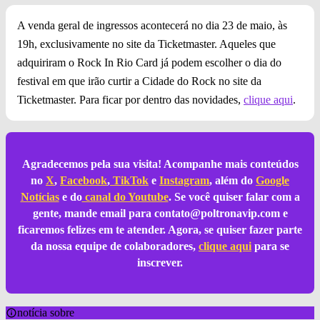
A venda geral de ingressos acontecerá no dia 23 de maio, às
19h, exclusivamente no site da Ticketmaster. Aqueles que
adquiriram o Rock In Rio Card já podem escolher o dia do
festival em que irão curtir a Cidade do Rock no site da
Ticketmaster. Para ficar por dentro das novidades,
clique aqui
.
Agradecemos pela sua visita! Acompanhe mais conteúdos
no
X
,
Facebook
,
TikTok
e
Instagram
, além do
Google
Notícias
e do
canal do Youtube
. Se você quiser falar com a
gente, mande email para
contato@poltronavip.com
e
ficaremos felizes em te atender. Agora, se quiser fazer parte
da nossa equipe de colaboradores,
clique aqui
para se
inscrever.
notícia sobre