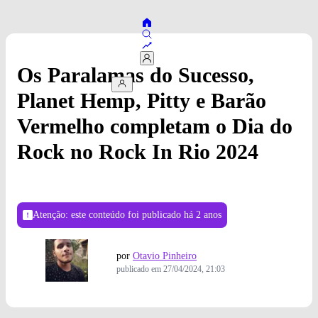
Os Paralamas do Sucesso,
Planet Hemp, Pitty e Barão
Vermelho completam o Dia do
Rock no Rock In Rio 2024
Atenção: este conteúdo foi publicado
há 2 anos
por
Otavio Pinheiro
publicado em
27/04/2024, 21:03