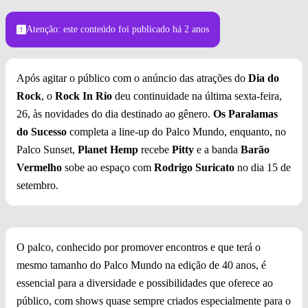
Foto: ALEX WOLOCH
Atenção: este conteúdo foi publicado
há 2 anos
Após agitar o público com o anúncio das atrações do
Dia do
Rock
, o
Rock In Rio
deu continuidade na última sexta-feira,
26, às novidades do dia destinado ao gênero.
Os Paralamas
do Sucesso
completa a line-up do Palco Mundo, enquanto, no
Palco Sunset,
Planet Hemp
recebe
Pitty
e a banda
Barão
Vermelho
sobe ao espaço com
Rodrigo Suricato
no dia 15 de
setembro.
O palco, conhecido por promover encontros e que terá o
mesmo tamanho do Palco Mundo na edição de 40 anos, é
essencial para a diversidade e possibilidades que oferece ao
público, com shows quase sempre criados especialmente para o