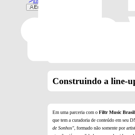
Em alta
Entrar
Dj Topo
Zaynara
Gabriel Froede
Lz Da França
Construindo a line-
Em uma parceria com o
Filtr Music Brasil
que tem a curadoria de conteúdo em seu DN
de Sonhos"
, formado não somente por arti