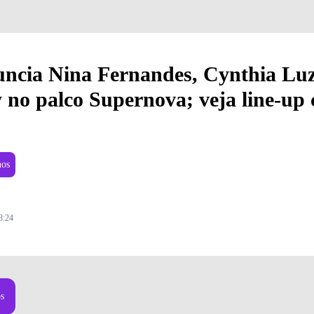
uncia Nina Fernandes, Cynthia Luz
 no palco Supernova; veja line-up
nos
8:24
Foto: Divulgação
os