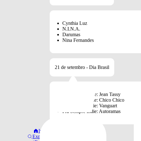
Cynthia Luz
N.I.N.A.
Darumas
Nina Fernandes
21 de setembro - Dia Brasil
Pra Sempre Indie: Jean Tassy
Pra Sempre Indie: Chico Chico
Pra Sempre Indie: Vanguart
Pra Sempre Indie: Autoramas
Início
Explorar
22 de setembro