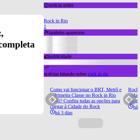
notícia sobre
Rock in Rio
1
,
também aparecem
 completa
publicidade
notícias hitando sobre
rock in rio
Como vai funcionar o BRT, Metrô e
Rock 
o Primeira Classe no Rock in Rio
Cidad
2026? Confira todas as opções para
artist
chegar à Cidade do Rock
há 
há 3 dias