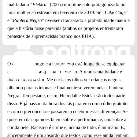
mal-fadado "
Elektra
" (2005) um filme-solo protagonizado por
uma mulher só estreará em fevereiro de 2019. Se "
Luke Cage
"
e "
Pantera Negra
" tivessem fracassado a probabilidade maior é
que a história fosse parecida (ambos os projetos enfrentaram
protestos de supremacistas branco nos EUA).
O caminho é longo e a cultura pop está longe de se equiparar
com a diversidade que há no mundo. A representatividade é
linda e importa sim. Me enche os olhos ver crianças negras
olhando para as telonas e finalmente se verem nelas. Pantera
Negra, Tempestade, e sim, Heimdall e Estelar são todos parte
disso. E já passou da hora dos fãs pararem com o ódio gratuito
e com o preconceito e passarem a celebrar essas diferenças. Se
quiserem dar opiniões falem sobre a performance, não sobre a
cor da pele. Racismo é crime e, acima de tudo, é inumano. E,
sinceramente é um absurdo que textos como esse ainda tenham