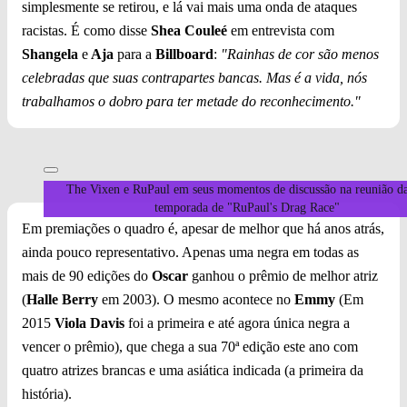
simplesmente se retirou, e lá vai mais uma onda de ataques
racistas. É como disse
Shea Couleé
em entrevista com
Shangela
e
Aja
para a
Billboard
:
"Rainhas de cor são menos
celebradas que suas contrapartes bancas. Mas é a vida, nós
trabalhamos o dobro para ter metade do reconhecimento."
The Vixen e RuPaul em seus momentos de discussão na reunião da
temporada de "RuPaul's Drag Race"
Em premiações o quadro é, apesar de melhor que há anos atrás,
ainda pouco representativo. Apenas uma negra em todas as
mais de 90 edições do
Oscar
ganhou o prêmio de melhor atriz
(
Halle Berry
em 2003). O mesmo acontece no
Emmy
(Em
2015
Viola Davis
foi a primeira e até agora única negra a
vencer o prêmio), que chega a sua 70ª edição este ano com
quatro atrizes brancas e uma asiática indicada (a primeira da
história).