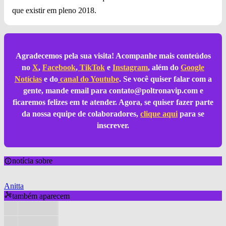
que existir em pleno 2018.
Agradecemos pela sua visita! Acompanhe mais conteúdos
no
X
,
Facebook
,
TikTok
e
Instagram
, além do
Google
Notícias
e do
canal do Youtube
. Se você quiser falar com a
gente, mande email para
contato@poltronavip.com
e
ficaremos felizes em te atender. Agora, se quiser fazer parte
da nossa equipe de colaboradores,
clique aqui
para se
inscrever.
notícia sobre
Anitta
também aparecem