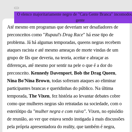
O elenco majoritariamente negro de "Cara Gente Branca" incomodo
gente
Até mesmo em programas que deveriam ser desafiadores de
preconceitos como "
Rupaul's Drag Race
" há esse tipo de
problema. Já há algumas temporadas, queens negras recebem
ataques racista e até mesmo ameaças de morte vindas de um
grupo de fãs que deveria, na teoria, aceitar e abraçar as
diferenças, até mesmo por sentir na pele o que é a dor do
preconceito.
Kennedy Davenport
,
Bob the Drag Queen
,
Nina Bo'Nina Brown
, todas sofreram ataques ao eliminar
participantes brancas e queridinhas do público. Na última
temporada,
The Vixen
, fez história ao levantar debates cobre
como que mulheres negras são retratadas na sociedade, com o
esteriótipo da
"mulher negra e com raiva"
. Vixen, no episódio
de reunião, ao ver que estava sendo instigada à mais discussões
pela própria apresentadora do reality, que também é negra,