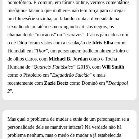
homofóbico. É comum, em fóruns online, vermos comentários
misóginos falando que mulheres não tem força para carregar
um filme/série sozinha, ou falando conta a diversidade na
sexualidade ou até mesmo xingando artistas negros, os
chamando de “macacos” ou “escravos”. Casos parecidos com
o de Diop foram vistos com a escalação de
Idris Elba
como
Heimdall em “
Thor
”, um personagem tradicionalmente loiro e
de olhos claros, com
Michael B. Jordan
como o Tocha
Humana de “
Quarteto Fantástico
” (2015), com
Will Smith
como o Pistoleiro em "
Esquadrão Suicida
" e mais
recentemente com
Zazie Beetz
como Dominó em "
Deadpool
2
".
Mas qual o problema de mudar a etnia de um personagem se a
personalidade dele se mantiver intacta? Na verdade não há
problema nenhum, mas o medo de mudar a já estabelecida