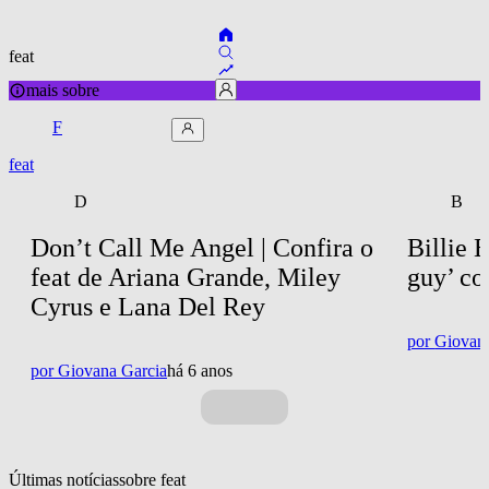
feat
mais sobre
F
feat
D
B
Don’t Call Me Angel | Confira o 
Billie 
feat de Ariana Grande, Miley 
guy’ co
Cyrus e Lana Del Rey
por
Giovan
por
Giovana Garcia
há 6 anos
Últimas notícias
sobre 
feat