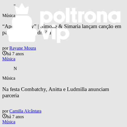
“
Música
“Aperte o play” | Simone & Simaria lançam canção em 
parceria com Ludmilla
por
Rayane Moura
há 7 anos
Música
N
Música
Na festa Combatchy, Anitta e Ludmilla anunciam 
parceria
por
Camilla Alcântara
há 7 anos
Música