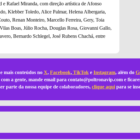
d e Rafael Miranda, com direção artística de Afonso
o, Klebber Toledo, Alice Palmar, Helena Albergaria,
Couto, Renan Monteiro, Marcello Ferreira, Gery, Toia
Vilas Boas, Júlio Rocha, Douglas Rosa, Giovanni Gallo,
avero, Bernardo Schlegel, José Rubens Chachá, entre
e mais conteúdos no
X
,
Facebook
,
TikTok
e
Instagram
, além do
Go
ar com a gente, mande email para
contato@poltronavip.com
e ficare
azer parte da nossa equipe de colaboradores,
clique aqui
para se ins