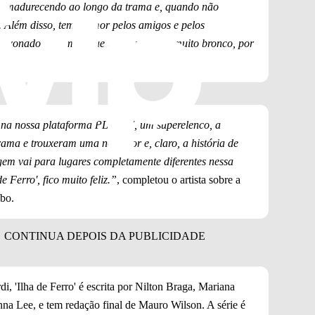
 amadurecendo ao longo da trama e, quando não
. Além disso, tem o amor pelos amigos e pelos
aixonado, por mais que tenha um jeito muito bronco, por
 na nossa plataforma PLT-137, um superelenco, a
ma e trouxeram uma nova cor e, claro, a história de
em vai para lugares completamente diferentes nessa
 Ferro', fico muito feliz.”
, completou o artista sobre a
bo.
 'Ilha de Ferro' é escrita por Nilton Braga, Mariana
a Lee, e tem redação final de Mauro Wilson. A série é