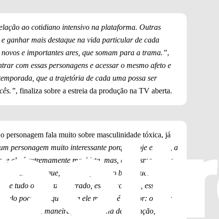
lação ao cotidiano intensivo na plataforma. Outras
 e ganhar mais destaque na vida particular de cada
 novos e importantes ares, que somam para a trama.”
,
ntrar com essas personagens e acessar o mesmo afeto e
 temporada, que a trajetória de cada uma possa ser
cês.”
, finaliza sobre a estreia da produção na TV aberta.
 o personagem fala muito sobre masculinidade tóxica, já
m personagem muito interessante porque, hoje em dia, a
ca, e ele é extremamente machista, mas, ao mesmo tempo,
 mas é um cara que, no fundo, é muito bom, quer o
o, e tudo o que faz de errado, esse machismo, esse
undo do poço. E o que salva ele mesmo é o amor: o amor
), que, de certa maneira, é uma forma de redenção, de