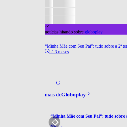
notícias hitando sobre
globoplay
“Minha Mãe com Seu Pai”: tudo sobre a 2ª te
há 3 meses
G
mais de
Globoplay
“Minha Mãe com Seu Pai”: tudo sobre a