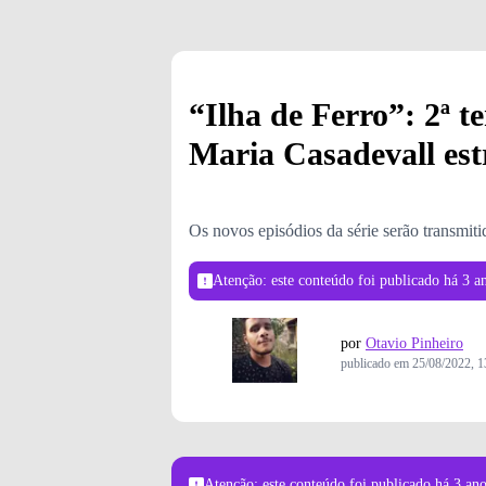
“Ilha de Ferro”: 2ª
Maria Casadevall est
Os novos episódios da série serão transmiti
Atenção: este conteúdo foi publicado
há 3 a
por
Otavio Pinheiro
publicado em
25/08/2022, 1
Atenção: este conteúdo foi publicado
há 3 an