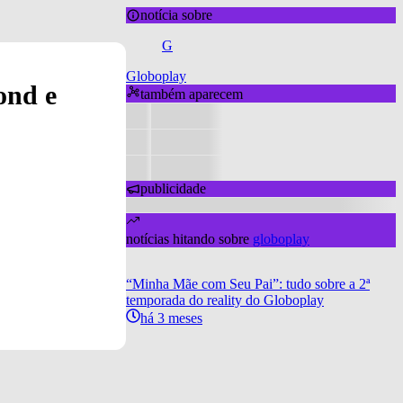
notícia sobre
G
Globoplay
ond e
também aparecem
publicidade
notícias hitando sobre
globoplay
“Minha Mãe com Seu Pai”: tudo sobre a 2ª
temporada do reality do Globoplay
há 3 meses