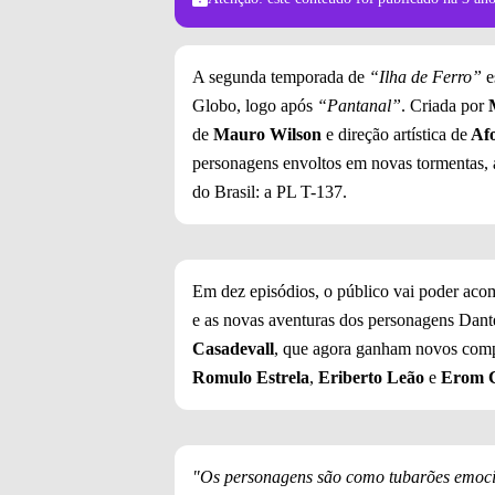
A segunda temporada de
“Ilha de Ferro”
e
Globo, logo após
“Pantanal”
. Criada por
de
Mauro Wilson
e direção artística de
Afo
personagens envoltos em novas tormentas, a
do Brasil: a PL T-137.
Em dez episódios, o público vai poder acom
e as novas aventuras dos personagens Dante
Casadevall
, que agora ganham novos comp
Romulo Estrela
,
Eriberto Leão
e
Erom C
"Os personagens são como tubarões emoci