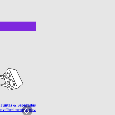
“Juntas & Separadas”: primeira série de Thalita Rebouças explor
envelhecimento e novos começos