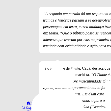
“A segunda temporada dá um respiro em re
tramas e histórias passam a se desenvolver
personagem em terra, e essa mudança traz
diz Maria.
“Que o público possa se reenco
interesse que tiveram por elas na primeira
revelada com originalidade e ação para vo
Já o intérprete de Dante, Cauã, destaca que
que é extremamente machista.
“O Dante é u
gente fala muito sobre masculinidade tóxi
é justo, tem um temperamento muito forte,
melhor para as pessoas. Ele é um cara brut
orgulho, tudo isso vai levando-o para o f
Início
pela filha e o amor pela Júlia (Casadevall
Explorar