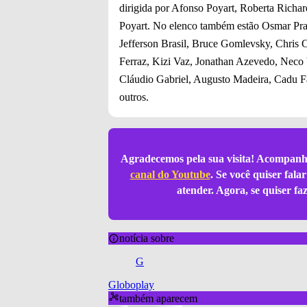
dirigida por Afonso Poyart, Roberta Richar
Poyart. No elenco também estão Osmar Prad
Jefferson Brasil, Bruce Gomlevsky, Chris 
Ferraz, Kizi Vaz, Jonathan Azevedo, Neco 
Cláudio Gabriel, Augusto Madeira, Cadu F
outros.
Agradecemos pela sua visita! Acompanh
canal do Youtube
. Se você quiser fal
atender. Agora, se quiser f
notícia sobre
G
Globoplay
também aparecem