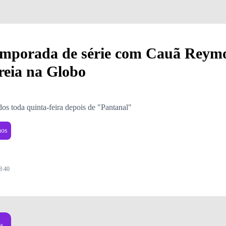
 temporada de série com Cauã Reym
reia na Globo
dos toda quinta-feira depois de "Pantanal"
nos
3:40
Foto: Raquel Cunha
os