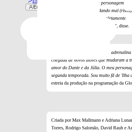
Em alta
aprendizado. É como esse personagem vai
Entrar
amadurece, ele acaba se dando mal (risos)
funcionários. O Dante é completamente ap
todo o time que trabalha com ele.”
, disse.
“O público pode esperar muita adrenalina
chegada de novos atores que mudaram a tra
amor do Dante e da Júlia. O meu personag
segunda temporada. Sou muito fã de 'Ilha de
estreia da produção na programação da Glo
Criada por Max Mallmann e Adriana Lunardi,
Torres, Rodrigo Salomão, David Rauh e Ann