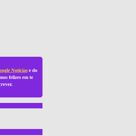
ogle Notícias
e do
mos felizes em te
crever.