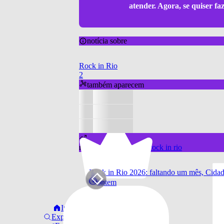
atender. Agora, se quiser f
notícia sobre
Rock in Rio
2
também aparecem
notícias hitando sobre
rock in rio
Rock in Rio 2026: faltando um mês, Cidade
ontem
Início
Explorar