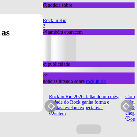
notícia sobre
Rock in Rio
2
 as
também aparecem
publicidade
notícias hitando sobre
rock in rio
Rock in Rio 2026: faltando um mês,
Como 
Cidade do Rock ganha forma e
o Pri
artistas revelam expectativas
2026?
chega
ontem
on