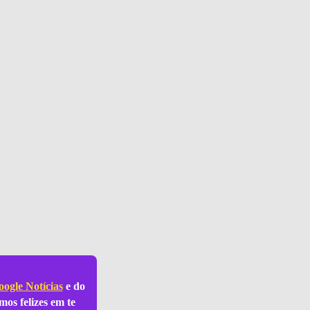
ogle Notícias
e do
mos felizes em te