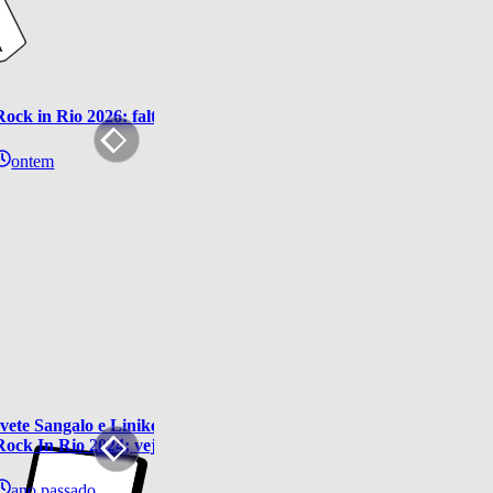
Rock in Rio 2026: faltando um mês, Cidade do Rock ganha forma e 
ontem
Ivete Sangalo e Liniker falam de uma paixão inesquecível no singl
Rock In Rio 2024; veja
ano passado