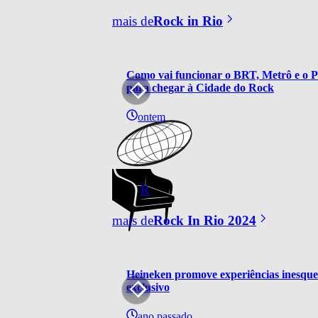
mais de
Rock in Rio
Como vai funcionar o BRT, Metrô e o Pr
para chegar à Cidade do Rock
ontem
R
mais de
Rock In Rio 2024
Heineken promove experiências inesquec
exclusivo
ano passado