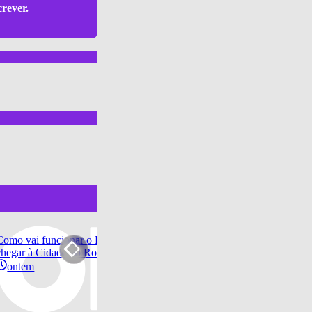
crever.
Como vai funcionar o BRT, Metrô e o Primeira Classe no Rock in Rio 2
chegar à Cidade do Rock
ontem