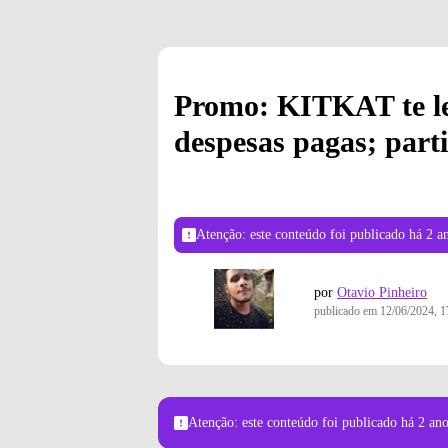
Promo: KITKAT te le
despesas pagas; parti
Atenção: este conteúdo foi publicado
há 2 a
por
Otavio Pinheiro
publicado em
12/06/2024, 1
Atenção: este conteúdo foi publicado
há 2 an