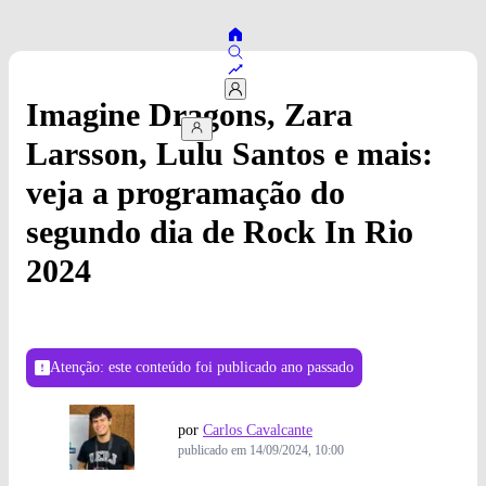
Imagine Dragons, Zara
Larsson, Lulu Santos e mais:
veja a programação do
segundo dia de Rock In Rio
2024
Atenção: este conteúdo foi publicado
ano passado
por
Carlos Cavalcante
publicado em
14/09/2024, 10:00