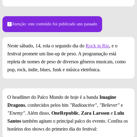
Foto: Divulgação
Atenção: este conteúdo foi publicado
ano passado
Neste sábado, 14, rola o segundo dia do
Rock in Rio
, e o
festival promete um line-up de peso. A programação está
repleta de nomes de peso de diversos gêneros musicais, como
pop, rock, indie, blues, funk e música eletrônica.
O headliner do Palco Mundo de hoje é a banda
Imagine
Dragons
, conhecidos pelos hits
"Radioactive"
,
"Believer"
e
"Enemy"
. Além disso,
OneRepublic
,
Zara Larsson
e
Lulu
Santos
também agitam o principal palco do evento. Confira os
horários dos shows do primeiro dia do festival: