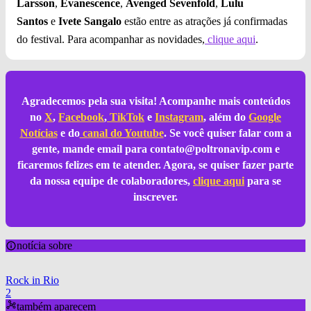
Larsson
,
Evanescence
,
Avenged Sevenfold
,
Lulu
Santos
e
Ivete Sangalo
estão entre as atrações já confirmadas
do festival. Para acompanhar as novidades,
clique aqui
.
Agradecemos pela sua visita! Acompanhe mais conteúdos
no
X
,
Facebook
,
TikTok
e
Instagram
, além do
Google
Notícias
e do
canal do Youtube
. Se você quiser falar com a
gente, mande email para
contato@poltronavip.com
e
ficaremos felizes em te atender. Agora, se quiser fazer parte
da nossa equipe de colaboradores,
clique aqui
para se
inscrever.
notícia sobre
Rock in Rio
2
também aparecem