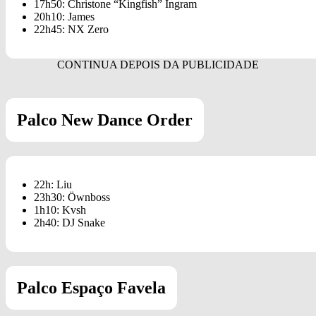
17h50: Christone “Kingfish” Ingram
20h10: James
22h45: NX Zero
Palco New Dance Order
22h: Liu
23h30: Öwnboss
1h10: Kvsh
2h40: DJ Snake
Palco Espaço Favela